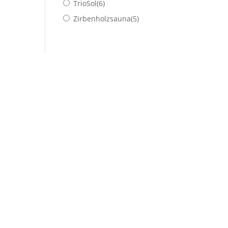
TrioSol
(6)
Zirbenholzsauna
(5)