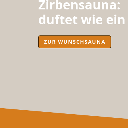
Zirbensauna:
duftet wie ei
ZUR WUNSCHSAUNA