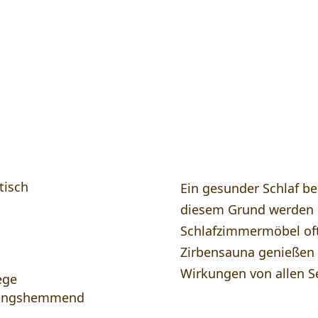
Zirbenholzöl oder auch Zirbelkiefernö
tisch
Ein gesunder Schlaf be
diesem Grund werden 
Schlafzimmermöbel oft 
Zirbensauna genießen 
Wirkungen von allen Se
ege
ndungshemmend