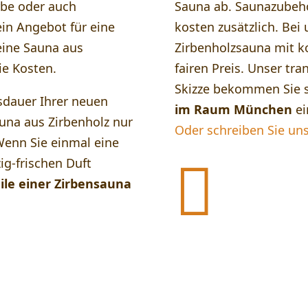
rbe oder auch
Sauna ab. Saunazubehö
ein Angebot für eine
kosten zusätzlich. Bei 
eine Sauna aus
Zirbenholzsauna mit k
die Kosten.
fairen Preis. Unser tr
Skizze bekommen Sie s
sdauer Ihrer neuen
im Raum München
ei
auna aus Zirbenholz nur
Oder schreiben Sie uns
Wenn Sie einmal eine
ig-frischen Duft

ile einer Zirbensauna
Warum eine Zirbe
kaufen?