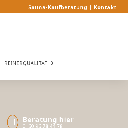
Sauna-Kaufberatung
|
Kontakt
CHREINERQUALITÄT
Beratung hier

0160 96 78 44 78‬