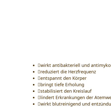
Das ätherische Zirbenöl, 

wirkt antibakteriell und antimyko

reduziert die Herzfrequenz

entspannt den Körper

bringt tiefe Erholung

stabilisiert den Kreislauf

lindert Erkrankungen der Atemw

wirkt blutreinigend und entzü