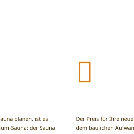
Zirbensauna an

e Zirbensauna
Was kostet eine Z
auna planen, ist es
Der Preis für Ihre neu
mium-Sauna: der Sauna
dem baulichen Aufwan