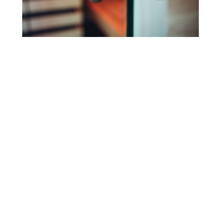
Wenn es Ihnen auf Qualität ankommt:
Heimsauna vom Schreinermeister
Zur Wunschsauna
Beratung hier

0160 96 78 44 78‬
Oder schreiben Sie an

info@saunabau-bayern.de