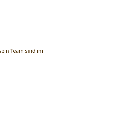
finden Sie hier
sein Team sind im
auna von Thomas Ernst