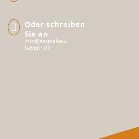
Oder schreiben

Sie an
info@saunabau-
bayern.de