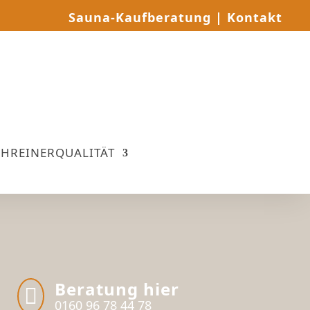
Sauna-Kaufberatung
|
Kontakt
CHREINERQUALITÄT
Beratung hier

0160 96 78 44 78‬