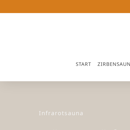
START
ZIRBENSAU
Infrarotsauna