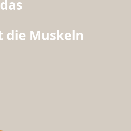
 das
m
 die Muskeln