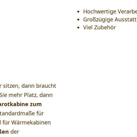
Hochwertige Verarb
Großzügige Ausstat
Viel Zubehör
a für Ihr
r sitzen, dann braucht
Sie mehr Platz, dann
arotkabine zum
Standardmaße für
 für Wärmekabinen
ßen
der