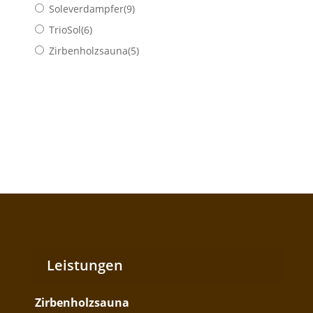
Soleverdampfer
(9)
TrioSol
(6)
Zirbenholzsauna
(5)
Leistungen
Zirbenholzsauna