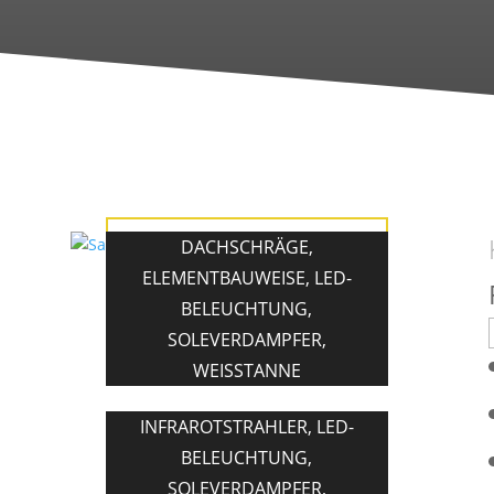
Saunakabine in
DACHSCHRÄGE
,
Weißtanne
ELEMENTBAUWEISE
,
LED-
BELEUCHTUNG
,
SOLEVERDAMPFER
,
WEISSTANNE
INFRAROTSTRAHLER
,
LED-
BELEUCHTUNG
,
SOLEVERDAMPFER
,