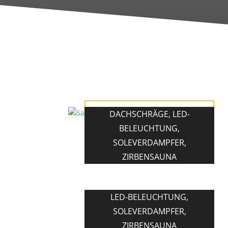
Saunakabine
DACHSCHRÄGE
,
LED-
Dachschräge
BELEUCHTUNG
,
SOLEVERDAMPFER
,
Zirbe massiv
ZIRBENSAUNA
LED-BELEUCHTUNG
,
SOLEVERDAMPFER
,
ZIRBENSAUNA